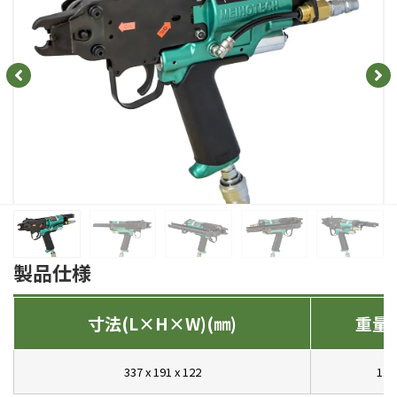
製品仕様
寸法(L×H×W)(㎜)
重量(
337 x 191 x 122
1.6